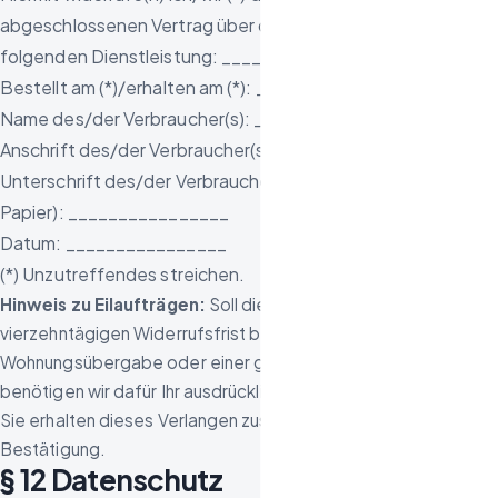
abgeschlossenen Vertrag über die Erbringung der
folgenden Dienstleistung: ________________
Bestellt am (*)/erhalten am (*): ________________
Name des/der Verbraucher(s): ________________
Anschrift des/der Verbraucher(s): ________________
Unterschrift des/der Verbraucher(s) (nur bei Mitteilung auf
Papier): ________________
Datum: ________________
(*) Unzutreffendes streichen.
Hinweis zu Eilaufträgen:
Soll die Räumung vor Ablauf der
vierzehntägigen Widerrufsfrist beginnen – etwa wegen einer
Wohnungsübergabe oder einer gerichtlichen Frist –,
benötigen wir dafür Ihr ausdrückliches Verlangen in Textform.
Sie erhalten dieses Verlangen zusammen mit dem Auftrag zur
Bestätigung.
§ 12 Datenschutz