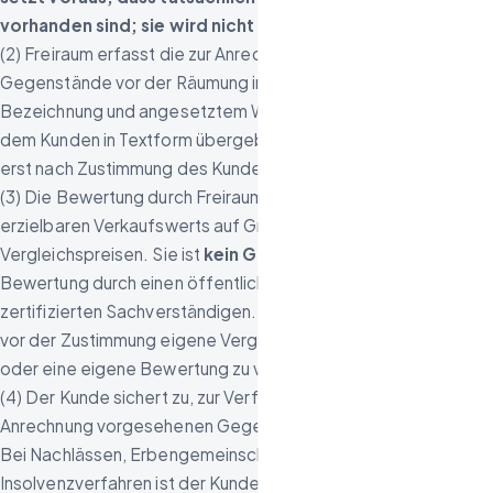
vorhanden sind; sie wird nicht zugesichert.
(2) Freiraum erfasst die zur Anrechnung vorgesehenen
Gegenstände vor der Räumung in einer Aufstellung mit
Bezeichnung und angesetztem Wert. Die Aufstellung wird
dem Kunden in Textform übergeben. Die Anrechnung erfolgt
erst nach Zustimmung des Kunden.
(3) Die Bewertung durch Freiraum ist eine Einschätzung des
erzielbaren Verkaufswerts auf Grundlage von
Vergleichspreisen. Sie ist
kein Gutachten
im Sinne einer
Bewertung durch einen öffentlich bestellten oder
zertifizierten Sachverständigen. Dem Kunden steht es frei,
vor der Zustimmung eigene Vergleichsangebote einzuholen
oder eine eigene Bewertung zu veranlassen.
(4) Der Kunde sichert zu, zur Verfügung über die zur
Anrechnung vorgesehenen Gegenstände berechtigt zu sein.
Bei Nachlässen, Erbengemeinschaften, Betreuungs- und
Insolvenzverfahren ist der Kunde für die Einholung der