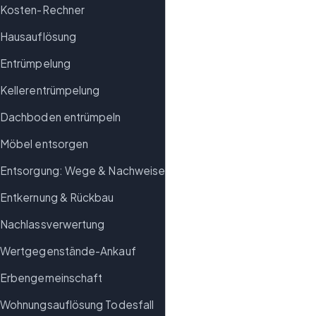
Kosten-Rechner
Hausauflösung
Entrümpelung
Kellerentrümpelung
Dachboden entrümpeln
Möbel entsorgen
Entsorgung: Wege & Nachweise
Entkernung & Rückbau
Nachlassverwertung
Wertgegenstände-Ankauf
Erbengemeinschaft
Wohnungsauflösung Todesfall