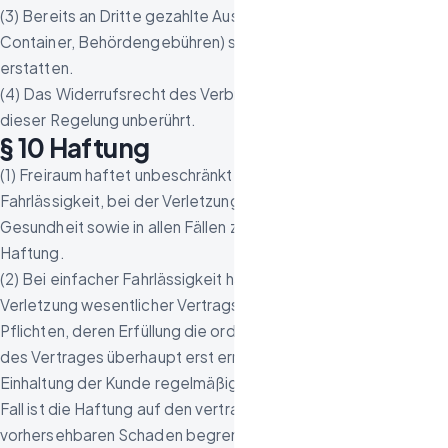
(3) Bereits an Dritte gezahlte Auslagen (Halteverbot,
Container, Behördengebühren) sind unabhängig davon zu
erstatten.
(4) Das Widerrufsrecht des Verbrauchers nach § 11 bleibt von
dieser Regelung unberührt.
§ 10 Haftung
(1) Freiraum haftet unbeschränkt bei Vorsatz und grober
Fahrlässigkeit, bei der Verletzung von Leben, Körper oder
Gesundheit sowie in allen Fällen zwingender gesetzlicher
Haftung.
(2) Bei einfacher Fahrlässigkeit haftet Freiraum nur für die
Verletzung wesentlicher Vertragspflichten, also solcher
Pflichten, deren Erfüllung die ordnungsgemäße Durchführung
des Vertrages überhaupt erst ermöglicht und auf deren
Einhaltung der Kunde regelmäßig vertrauen darf. In diesem
Fall ist die Haftung auf den vertragstypischen,
vorhersehbaren Schaden begrenzt.