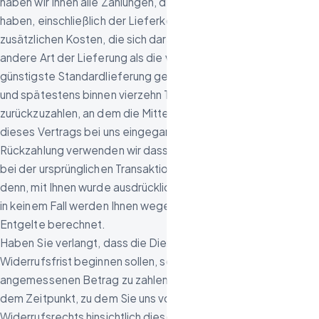
haben wir Ihnen alle Zahlungen, die wir von Ihnen erhalten
haben, einschließlich der Lieferkosten (mit Ausnahme der
zusätzlichen Kosten, die sich daraus ergeben, dass Sie eine
andere Art der Lieferung als die von uns angebotene,
günstigste Standardlieferung gewählt haben), unverzüglich
und spätestens binnen vierzehn Tagen ab dem Tag
zurückzuzahlen, an dem die Mitteilung über Ihren Widerruf
dieses Vertrags bei uns eingegangen ist. Für diese
Rückzahlung verwenden wir dasselbe Zahlungsmittel, das Sie
bei der ursprünglichen Transaktion eingesetzt haben, es sei
denn, mit Ihnen wurde ausdrücklich etwas anderes vereinbart;
in keinem Fall werden Ihnen wegen dieser Rückzahlung
Entgelte berechnet.
Haben Sie verlangt, dass die Dienstleistungen während der
Widerrufsfrist beginnen sollen, so haben Sie uns einen
angemessenen Betrag zu zahlen, der dem Anteil der bis zu
dem Zeitpunkt, zu dem Sie uns von der Ausübung des
Widerrufsrechts hinsichtlich dieses Vertrags unterrichten,