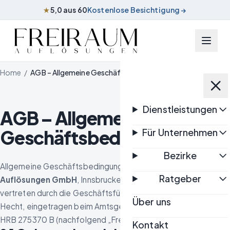
★
5,0 aus 60
Kostenlose Besichtigung →
Zum Inhalt springen
Home
/
AGB – Allgemeine Geschäftsbedingungen
Dienstleistungen
AGB – Allgemeine
Geschäftsbedingungen
Für Unternehmen
Bezirke
Allgemeine Geschäftsbedingungen („AGB“) der
Freiraum
Ratgeber
Auflösungen GmbH
, Innsbrucker Straße 2, 10825 Berlin,
vertreten durch die Geschäftsführer Julian Hecht und Lukas
Über uns
Hecht, eingetragen beim Amtsgericht Charlottenburg unter
HRB 275370 B (nachfolgend „Freiraum“).
Kontakt