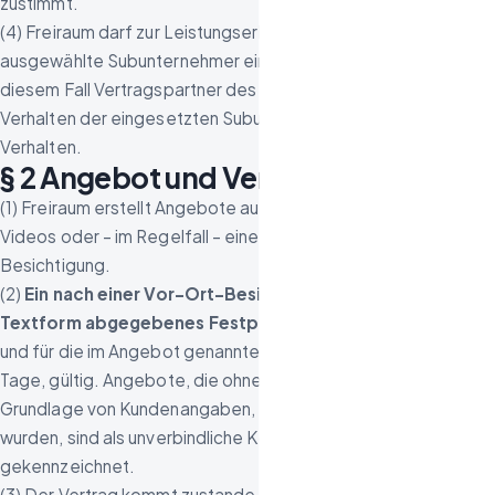
zustimmt.
(4) Freiraum darf zur Leistungserbringung sorgfältig
ausgewählte Subunternehmer einsetzen. Freiraum bleibt in
diesem Fall Vertragspartner des Kunden und haftet für das
Verhalten der eingesetzten Subunternehmer wie für eigenes
Verhalten.
§ 2 Angebot und Vertragsschluss
(1) Freiraum erstellt Angebote auf Grundlage von Fotos,
Videos oder – im Regelfall – einer kostenlosen Vor-Ort-
Besichtigung.
(2)
Ein nach einer Vor-Ort-Besichtigung schriftlich oder in
Textform abgegebenes Festpreisangebot ist verbindlich
und für die im Angebot genannte Dauer, mindestens jedoch 14
Tage, gültig. Angebote, die ohne Besichtigung allein auf
Grundlage von Kundenangaben, Fotos oder Videos erstellt
wurden, sind als unverbindliche Kostenschätzung
gekennzeichnet.
(3) Der Vertrag kommt zustande, wenn der Kunde das