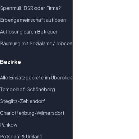
Sperrmüll: BSR oder Firma?
Erbengemeinschaft auflösen
Auflösung durch Betreuer
Räumung mit Sozialamt / Jobcenter
Bezirke
Alle Einsatzgebiete im Überblick
Tempelhof-Schöneberg
Steglitz-Zehlendorf
Charlottenburg-Wilmersdorf
Pankow
Potsdam & Umland