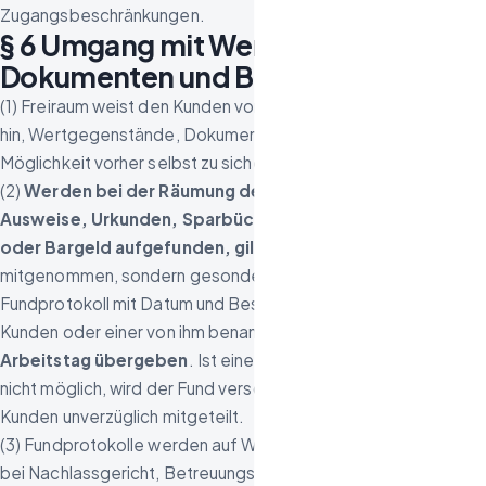
Zugangsbeschränkungen.
§ 6 Umgang mit Wertgegenständen,
Dokumenten und Bargeld
(1) Freiraum weist den Kunden vor Beginn der Arbeiten darauf
hin, Wertgegenstände, Dokumente und Bargeld nach
Möglichkeit vorher selbst zu sichern.
(2)
Werden bei der Räumung dennoch Wertgegenstände,
Ausweise, Urkunden, Sparbücher, Schmuck, Sammlungen
oder Bargeld aufgefunden, gilt:
Der Fund wird nicht
mitgenommen, sondern gesondert gesichert, in einem
Fundprotokoll mit Datum und Beschreibung erfasst und dem
Kunden oder einer von ihm benannten Person
am selben
Arbeitstag übergeben
. Ist eine Übergabe am selben Tag
nicht möglich, wird der Fund verschlossen verwahrt und dem
Kunden unverzüglich mitgeteilt.
(3) Fundprotokolle werden auf Wunsch in Kopie zur Vorlage
bei Nachlassgericht, Betreuungsgericht oder