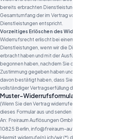
bereits erbrachten Dienstleistungen im Vergleich zum
Gesamtumfang der im Vertrag vorgesehenen
Dienstleistungen entspricht.
Vorzeitiges Erlöschen des Widerrufsrechts.
Das
Widerrufsrecht erlischt bei einem Vertrag zur Erbringung von
Dienstleistungen, wenn wir die Dienstleistung vollständig
erbracht haben und mit der Ausführung der Dienstleistung erst
begonnen haben, nachdem Sie dazu Ihre ausdrückliche
Zustimmung gegeben haben und gleichzeitig Ihre Kenntnis
davon bestätigt haben, dass Sie Ihr Widerrufsrecht bei
vollständiger Vertragserfüllung durch uns verlieren.
Muster-Widerrufsformular
(Wenn Sie den Vertrag widerrufen wollen, füllen Sie bitte
dieses Formular aus und senden Sie es zurück.)
An: Freiraum Auflösungen GmbH, Innsbrucker Straße 2,
10825 Berlin, info@freiraum-aufloesung.de
Hiermit widerrufe(n) ich/wir (*) den von mir/uns (*)