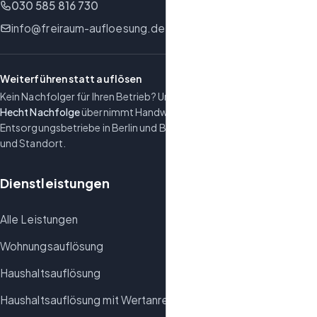
030 585 816 730
info@freiraum-aufloesung.de
Weiterführen statt auflösen
Kein Nachfolger für Ihren Betrieb? Unser Geschäftsbereich
Hecht Nachfolge
übernimmt Handwerks-, Produktions- und
Entsorgungsbetriebe in Berlin und Brandenburg – mit Belegschaft
und Standort.
Dienstleistungen
Alle Leistungen
Wohnungsauflösung
Haushaltsauflösung
Haushaltsauflösung mit Wertanrechnung