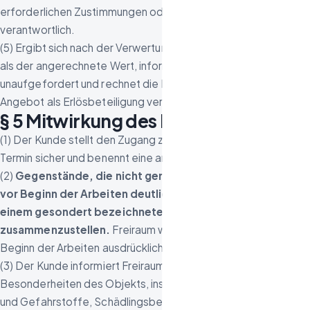
erforderlichen Zustimmungen oder Genehmigungen
verantwortlich.
(5) Ergibt sich nach der Verwertung ein erheblich höherer Erlös
als der angerechnete Wert, informiert Freiraum den Kunden
unaufgefordert und rechnet die Differenz ab, wenn dies im
Angebot als Erlösbeteiligung vereinbart wurde.
§ 5 Mitwirkung des Kunden
(1) Der Kunde stellt den Zugang zum Objekt zum vereinbarten
Termin sicher und benennt eine ansprechbare Person.
(2)
Gegenstände, die nicht geräumt werden sollen, sind
vor Beginn der Arbeiten deutlich zu kennzeichnen oder in
einem gesondert bezeichneten Raum
zusammenzustellen.
Freiraum weist den Kunden hierauf vor
Beginn der Arbeiten ausdrücklich hin.
(3) Der Kunde informiert Freiraum vor Beginn über bekannte
Besonderheiten des Objekts, insbesondere über Sonder-
und Gefahrstoffe, Schädlingsbefall, Baumängel oder