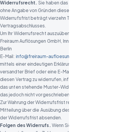
Widerrufsrecht.
Sie haben das Recht, binnen vierzehn Tagen
ohne Angabe von Gründen diesen Vertrag zu widerrufen. Die
Widerrufsfrist beträgt vierzehn Tage ab dem Tag des
Vertragsabschlusses.
Um Ihr Widerrufsrecht auszuüben, müssen Sie uns
Freiraum Auflösungen GmbH, Innsbrucker Straße 2, 10825
Berlin
E-Mail:
info@freiraum-aufloesung.de
mittels einer eindeutigen Erklärung (z. B. ein mit der Post
versandter Brief oder eine E-Mail) über Ihren Entschluss,
diesen Vertrag zu widerrufen, informieren. Sie können dafür
das unten stehende Muster-Widerrufsformular verwenden,
das jedoch nicht vorgeschrieben ist.
Zur Wahrung der Widerrufsfrist reicht es aus, dass Sie die
Mitteilung über die Ausübung des Widerrufsrechts vor Ablauf
der Widerrufsfrist absenden.
Folgen des Widerrufs.
Wenn Sie diesen Vertrag widerrufen,