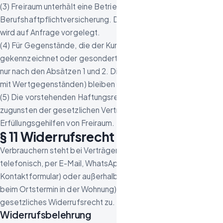
(3) Freiraum unterhält eine Betriebs- und
Berufshaftpflichtversicherung. Die Versicherungsbestätigung
wird auf Anfrage vorgelegt.
(4) Für Gegenstände, die der Kunde entgegen § 5 Abs. 2 nicht
gekennzeichnet oder gesondert gestellt hat, haftet Freiraum
nur nach den Absätzen 1 und 2. Die Pflichten aus § 6 (Umgang
mit Wertgegenständen) bleiben unberührt.
(5) Die vorstehenden Haftungsregelungen gelten auch
zugunsten der gesetzlichen Vertreter, Mitarbeiter und
Erfüllungsgehilfen von Freiraum.
§ 11 Widerrufsrecht für Verbraucher
Verbrauchern steht bei Verträgen, die im Fernabsatz (z. B.
telefonisch, per E-Mail, WhatsApp oder über das
Kontaktformular) oder außerhalb von Geschäftsräumen (z. B.
beim Ortstermin in der Wohnung) geschlossen werden, ein
gesetzliches Widerrufsrecht zu.
Widerrufsbelehrung