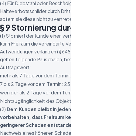
(4) Für Diebstahl oder Beschädigung aufgestellter
Halteverbotsschilder durch Dritte haftet Freiraum nicht,
sofern sie diese nicht zu vertreten hat.
§ 9 Stornierung durch den Kunden
(1) Storniert der Kunde einen verbindlich vereinbarten Termin,
kann Freiraum die vereinbarte Vergütung abzüglich ersparter
Aufwendungen verlangen (§ 648 BGB). Zur Vereinfachung
gelten folgende Pauschalen, bezogen auf den vereinbarten
Auftragswert:
mehr als 7 Tage vor dem Termin: 10 %
7 bis 2 Tage vor dem Termin: 25 %
weniger als 2 Tage vor dem Termin oder bei
Nichtzugänglichkeit des Objekts: 40 %
(2)
Dem Kunden bleibt in jedem Fall der Nachweis
vorbehalten, dass Freiraum kein oder ein wesentlich
geringerer Schaden entstanden ist.
Freiraum bleibt der
Nachweis eines höheren Schadens vorbehalten.