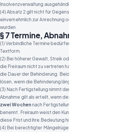
Insolvenzverwaltung ausgehändigt.
(4) Absatz 2 gilt nicht für Gegenstände, die nach § 4
einvernehmlich zur Anrechnung oder zum Ankauf bestimmt
wurden.
§ 7 Termine, Abnahme und Mängel
(1) Verbindliche Termine bedürfen der Bestätigung in
Textform.
(2) Bei höherer Gewalt, Streik oder behördlichen Maßnahmen,
die Freiraum nicht zu vertreten hat, verlängern sich Fristen um
die Dauer der Behinderung. Beide Seiten können den Vertrag
lösen, wenn die Behinderung länger als vier Wochen andauert.
(3) Nach Fertigstellung nimmt der Kunde die Leistung ab. Die
Abnahme gilt als erteilt, wenn der Kunde nicht innerhalb von
zwei Wochen
nach Fertigstellung in Textform Mängel
benennt. Freiraum weist den Kunden bei Fertigstellung auf
diese Frist und ihre Bedeutung hin.
(4) Bei berechtigter Mängelrüge beseitigt Freiraum den