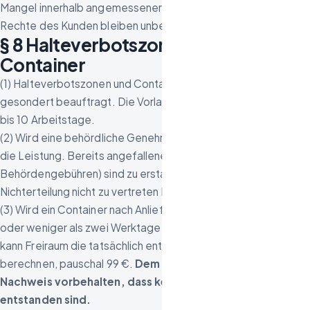
Mangel innerhalb angemessener Frist. Die gesetzlichen
Rechte des Kunden bleiben unberührt.
§ 8 Halteverbotszonen und
Container
(1) Halteverbotszonen und Container werden auf Wunsch
gesondert beauftragt. Die Vorlaufzeit beträgt in der Regel 7
bis 10 Arbeitstage.
(2) Wird eine behördliche Genehmigung nicht erteilt, entfällt
die Leistung. Bereits angefallene Auslagen (insbesondere
Behördengebühren) sind zu erstatten, sofern Freiraum die
Nichterteilung nicht zu vertreten hat.
(3) Wird ein Container nach Anlieferung nicht angenommen
oder weniger als zwei Werktage vor Liefertermin storniert,
kann Freiraum die tatsächlich entstandene Leerfahrtgebühr
berechnen, pauschal 99 €.
Dem Kunden bleibt der
Nachweis vorbehalten, dass keine oder geringere Kosten
entstanden sind.