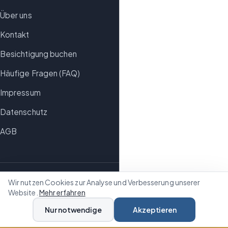
Über uns
Kontakt
Besichtigung buchen
Häufige Fragen (FAQ)
Impressum
Datenschutz
AGB
Wir nutzen Cookies zur Analyse und Verbesserung unserer
© 2026 Freiraum-Auflösungen GmbH. Alle Rechte
Website.
Mehr erfahren
vorbehalten.
Nur notwendige
Akzeptieren
Amtsgericht Charlottenburg, HRB 275370 B