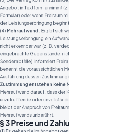
Angebot in Textform annimmt (z. B. E-Mail, WhatsApp,
Formular) oder wenn Freiraum mit Zustimmung des Kunden mit
der Leistungserbringung beginnt.
(4)
Mehraufwand:
Ergibt sich während der
Leistungserbringung ein Aufwand, der bei der Besichtigung
nicht erkennbar war (z. B. verdeckte Räume, nachträglich
eingebrachte Gegenstände, nicht angekündigte
Sonderabfälle), informiert Freiraum den Kunden unverzüglich,
benennt die voraussichtlichen Mehrkosten und holt vor
Ausführung dessen Zustimmung in Textform ein.
Ohne diese
Zustimmung entstehen keine Mehrkosten.
Beruht der
Mehraufwand darauf, dass der Kunde bei der Besichtigung
unzutreffende oder unvollständige Angaben gemacht hat,
bleibt der Anspruch von Freiraum auf Vergütung des
Mehraufwands unberührt.
§ 3 Preise und Zahlung
(1) Es gelten die im Angebot genannten Preise.
Gegenüber