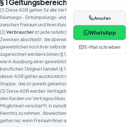
§ 1 Geltungsbereich
(1) Diese AGB gelten für alle Verträge über Auflösungs-,
Räumungs-, Entrümpelungs- und Verwertungsleistungen
Anrufen
zwischen Freiraum und ihren Kunden.
(2)
Verbraucher
ist jede natürliche Person, die den Vertrag zu
WhatsApp
Zwecken abschließt, die überwiegend weder ihrer
gewerblichen noch ihrer selbständigen beruflichen Tätigkeit
E-Mail schreiben
zugerechnet werden können (§ 13 BGB).
Unternehmer
ist,
wer in Ausübung einer gewerblichen oder selbständigen
beruflichen Tätigkeit handelt (§ 14 BGB). Einzelne Regelungen
dieser AGB gelten ausdrücklich nur für die eine oder andere
Gruppe; das ist jeweils gekennzeichnet.
(3) Diese AGB werden Vertragsbestandteil, wenn Freiraum
den Kunden vor Vertragsschluss auf sie hinweist und ihm die
Möglichkeit verschafft, in zumutbarer Weise von ihrem Inhalt
Kenntnis zu nehmen. Abweichende Bedingungen des Kunden
gelten nur, wenn Freiraum ihnen ausdrücklich in Textform