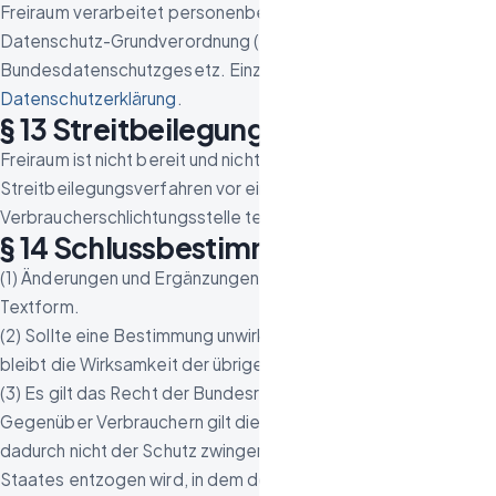
Freiraum verarbeitet personenbezogene Daten nach der
Datenschutz-Grundverordnung (DSGVO) und dem
Bundesdatenschutzgesetz. Einzelheiten enthält die
Datenschutzerklärung
.
§ 13 Streitbeilegung
Freiraum ist nicht bereit und nicht verpflichtet, an
Streitbeilegungsverfahren vor einer
Verbraucherschlichtungsstelle teilzunehmen (§ 36 VSBG).
§ 14 Schlussbestimmungen
(1) Änderungen und Ergänzungen dieser AGB bedürfen der
Textform.
(2) Sollte eine Bestimmung unwirksam sein oder werden,
bleibt die Wirksamkeit der übrigen Bestimmungen unberührt.
(3) Es gilt das Recht der Bundesrepublik Deutschland.
Gegenüber Verbrauchern gilt diese Rechtswahl nur, soweit
dadurch nicht der Schutz zwingender Vorschriften des
Staates entzogen wird, in dem der Verbraucher seinen