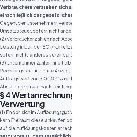
Verbrauchern verstehen sich alle Preise als Endpreise
einschließlich der gesetzlichen Umsatzsteuer
(§ 3 PAngV).
Gegenüber Unternehmern verstehen sich Preise zuzüglich
Umsatzsteuer, sofern nicht anders angegeben.
(2) Verbraucher zahlen nach Abschluss und Abnahme der
Leistung in bar, per EC-/Kartenzahlung oder per Überweisung,
sofern nichts anderes vereinbart ist.
(3) Unternehmer zahlen innerhalb von 14 Tagen nach
Rechnungsstellung ohne Abzug. Bei Aufträgen ab einem
Auftragswert von 5.000 € kann Freiraum eine angemessene
Abschlagszahlung nach Leistungsfortschritt verlangen.
§ 4 Wertanrechnung, Ankauf und
Verwertung
(1) Finden sich im Auflösungsgut verwertbare Gegenstände,
kann Freiraum diese ankaufen oder vermitteln und den Wert
auf die Auflösungskosten anrechnen.
Eine Wertanrechnung
setzt voraus, dass tatsächlich verwertbare Gegenstände