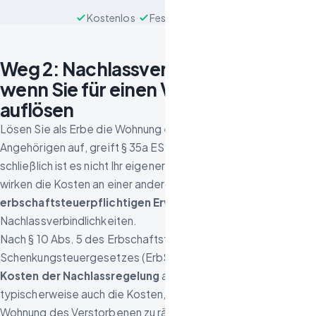
Kostenlos
·
Festpreis
·
Diskret
Weg 2: Nachlassverbindlichkeiten –
wenn Sie für einen Verstorbenen
auflösen
Lösen Sie als Erbe die Wohnung eines verstorbenen
Angehörigen auf, greift § 35a EStG in der Regel nicht –
schließlich ist es nicht Ihr eigener Haushalt. Stattdessen
wirken die Kosten an einer anderen Stelle: Sie mindern den
erbschaftsteuerpflichtigen Erwerb
als
Nachlassverbindlichkeiten.
Nach § 10 Abs. 5 des Erbschaftsteuer- und
Schenkungsteuergesetzes (ErbStG) sind unter anderem die
Kosten der Nachlassregelung
abziehbar. Dazu gehören
typischerweise auch die Kosten, die entstehen, um die
Wohnung des Verstorbenen zu räumen, aufzulösen und an den