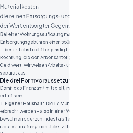
Materialkosten
die reinen Entsorgungs- und Deponiegebühren
der Wert entsorgter Gegenstände
Bei einer Wohnungsauflösung machen die
Entsorgungsgebühren einen spürbaren Teil der Rechnung aus
– dieser Teil ist nicht begünstigt. Genau deshalb ist eine
Rechnung, die den Arbeitsanteil getrennt ausweist, bares
Geld wert. Wir weisen Arbeits- und Fahrtkosten auf Wunsch
separat aus.
Die drei Formvoraussetzungen
Damit das Finanzamt mitspielt, müssen drei Bedingungen
erfüllt sein:
1. Eigener Haushalt:
Die Leistung muss in Ihrem Haushalt
erbracht werden – also in einer Wohnung, die Sie selbst
bewohnen oder zumindest als Teil Ihres Haushalts gilt. Eine
reine Vermietungsimmobilie fällt nicht darunter (dort sind die