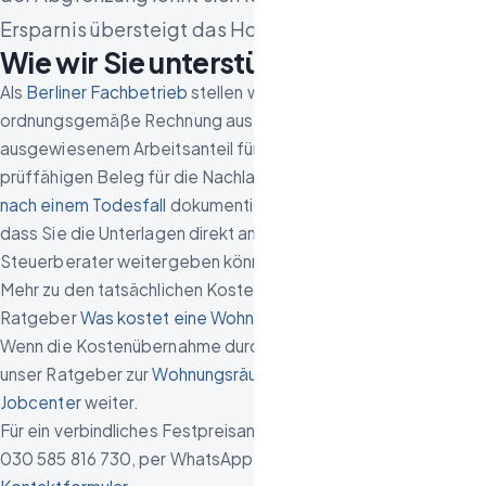
Ersparnis übersteigt das Honorar oft deutlich.
Wie wir Sie unterstützen
Als
Berliner Fachbetrieb
stellen wir für jede Auflösung eine
ordnungsgemäße Rechnung aus – auf Wunsch mit getrennt
ausgewiesenem Arbeitsanteil für § 35a EStG oder als
prüffähigen Beleg für die Nachlassregelung. Bei
Auflösungen
nach einem Todesfall
dokumentieren wir den Vorgang so,
dass Sie die Unterlagen direkt an das Finanzamt oder Ihren
Steuerberater weitergeben können.
Mehr zu den tatsächlichen Kosten lesen Sie in unserem
Ratgeber
Was kostet eine Wohnungsauflösung in Berlin?
.
Wenn die Kostenübernahme durch ein Amt im Raum steht, hilft
unser Ratgeber zur
Wohnungsräumung mit Sozialamt oder
Jobcenter
weiter.
Für ein verbindliches Festpreisangebot erreichen Sie uns unter
030 585 816 730, per WhatsApp oder über unser