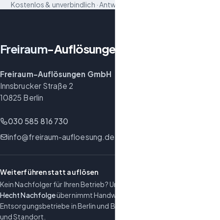
Kostenlos & unverbindlich · Antwort innerhalb von 24 Stunden
Freiraum
-Auflösungen
Freiraum-Auflösungen GmbH
Innsbrucker Straße 2
10825 Berlin
030 585 816 730
info@freiraum-aufloesung.de
Weiterführen statt auflösen
Kein Nachfolger für Ihren Betrieb? Unser Geschäftsbereich
Hecht Nachfolge
übernimmt Handwerks-, Produktions- und
Entsorgungsbetriebe in Berlin und Brandenburg – mit Belegschaft
und Standort.