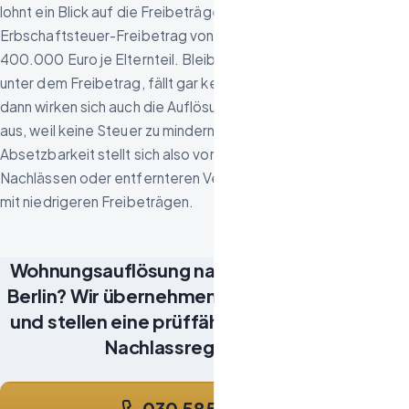
lohnt ein Blick auf die Freibeträge: Ehegatten haben einen
Erbschaftsteuer-Freibetrag von 500.000 Euro, Kinder von
400.000 Euro je Elternteil. Bleibt der gesamte Nachlass
unter dem Freibetrag, fällt gar keine Erbschaftsteuer an –
dann wirken sich auch die Auflösungskosten steuerlich nicht
aus, weil keine Steuer zu mindern ist. Die Frage nach der
Absetzbarkeit stellt sich also vor allem bei größeren
Nachlässen oder entfernteren Verwandtschaftsverhältnissen
mit niedrigeren Freibeträgen.
Wohnungsauflösung nach einem Todesfall in
Berlin? Wir übernehmen die Räumung diskret
und stellen eine prüffähige Rechnung für die
Nachlassregelung aus.
030 585 816 730