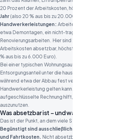
20 Prozent der Arbeitskosten, höchstens
4.000 Euro pro
Jahr
(also 20 % aus bis zu 20.000 Euro Arbeitskosten).
Handwerkerleistungen:
Arbeiten an der Wohnung selbst –
etwa Demontagen, ein nicht-tragender
Rückbau
oder
Renovierungsarbeiten. Hier sind 20 Prozent der
Arbeitskosten absetzbar, höchstens
1.200 Euro pro Jahr
(20
% aus bis zu 6.000 Euro).
Bei einer typischen Wohnungsauflösung fällt der Räum- und
Entsorgungsanteil unter die haushaltsnahen Dienstleistungen,
während etwa der Abbau fest verbauter Einbauten als
Handwerkerleistung gelten kann. Eine sauber
aufgeschlüsselte Rechnung hilft, beide Töpfe optimal
auszunutzen.
Was absetzbar ist – und was nicht
Das ist der Punkt, an dem viele Steuererklärungen scheitern:
Begünstigt sind ausschließlich die Arbeits-, Maschinen-
und Fahrtkosten.
Nicht absetzbar sind: