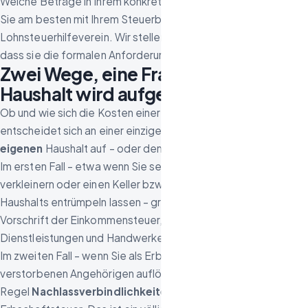
Welche Beträge in Ihrem konkreten Fall absetzbar sind, klären
Sie am besten mit Ihrem Steuerberater oder einem
Lohnsteuerhilfeverein. Wir stellen Ihnen die Rechnung so aus,
dass sie die formalen Anforderungen erfüllt.
Zwei Wege, eine Frage: Wessen
Haushalt wird aufgelöst?
Ob und wie sich die Kosten einer Auflösung absetzen lassen,
entscheidet sich an einer einzigen Frage: Lösen Sie Ihren
eigenen
Haushalt auf – oder den eines
Verstorbenen
?
Im ersten Fall – etwa wenn Sie selbst umziehen, sich
verkleinern oder einen Keller bzw. Dachboden Ihres eigenen
Haushalts entrümpeln lassen – greift
§ 35a EStG
. Das ist eine
Vorschrift der Einkommensteuer, die haushaltsnahe
Dienstleistungen und Handwerkerleistungen begünstigt.
Im zweiten Fall – wenn Sie als Erbe die Wohnung eines
verstorbenen Angehörigen auflösen – sind die Kosten in der
Regel
Nachlassverbindlichkeiten
und mindern die