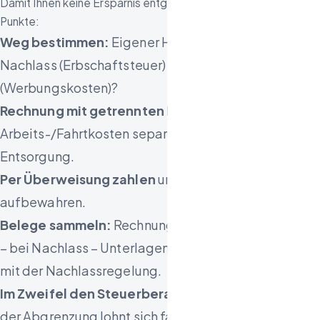
Damit Ihnen keine Ersparnis entgeht, beachten Sie diese
Punkte:
Weg bestimmen:
Eigener Haushalt (§ 35a EStG),
Nachlass (Erbschaftsteuer) oder Vermietung
(Werbungskosten)?
Rechnung mit getrennten Posten:
Arbeits-/Fahrtkosten separat von Material und
Entsorgung.
Per Überweisung zahlen
und Kontoauszug
aufbewahren.
Belege sammeln:
Rechnung, Zahlungsnachweis und
– bei Nachlass – Unterlagen zum Zusammenhang
mit der Nachlassregelung.
Im Zweifel den Steuerberater fragen:
Gerade bei
der Abgrenzung lohnt sich fachlicher Rat – die