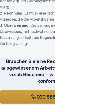
Kosten ggf. als Werbungskosten abziehbar – ein anderer
Weg).
2. Rechnung:
Es muss eine ordnungsgemäße Rechnung
vorliegen, die die Arbeitskosten erkennen lässt.
3. Überweisung:
Die Zahlung muss unbar erfolgen – per
Überweisung, mit nachvollziehbarem Kontoauszug.
Barzahlung schließt die Begünstigung aus, selbst wenn eine
Quittung vorliegt.
Brauchen Sie eine Rechnung mit getrennt
ausgewiesenem Arbeitsanteil? Sagen Sie uns
vorab Bescheid – wir stellen sie § 35a-
konform aus.
030 585 816 730