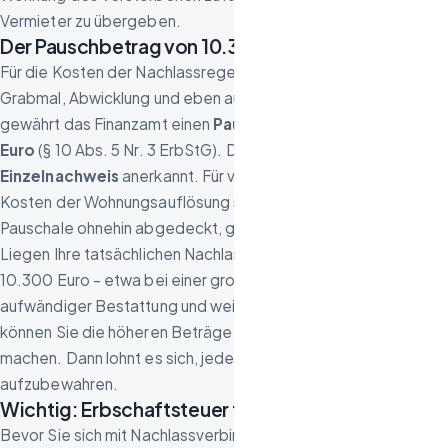
Vermieter zu übergeben.
Der Pauschbetrag von 10.300 Euro
Für die Kosten der Nachlassregelung – darunter Bestattung,
Grabmal, Abwicklung und eben auch die Wohnungsauflösung –
gewährt das Finanzamt einen
Pauschbetrag von 10.300
Euro
(§ 10 Abs. 5 Nr. 3 ErbStG). Dieser Betrag wird
ohne
Einzelnachweis
anerkannt. Für viele Erben bedeutet das: Die
Kosten der Wohnungsauflösung sind innerhalb dieser
Pauschale ohnehin abgedeckt, ganz ohne Belegsammlung.
Liegen Ihre tatsächlichen Nachlassregelungskosten
über
10.300 Euro – etwa bei einer großen Hausauflösung,
aufwändiger Bestattung und weiteren Abwicklungskosten –
können Sie die höheren Beträge mit Belegen geltend
machen. Dann lohnt es sich, jede Rechnung sorgfältig
aufzubewahren.
Wichtig: Erbschaftsteuer fällt nicht immer an
Bevor Sie sich mit Nachlassverbindlichkeiten beschäftigen,