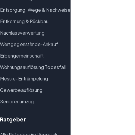
Entsorgung: Wege & Nachweise
Entkernung & Rückbau
Nachlassverwertung
Wertgegenstände-Ankauf
Erbengemeinschaft
Wohnungsauflösung Todesfall
Messie-Entrümpelung
Gewerbeauflösung
Seniorenumzug
Ratgeber
Alle Ratgeber im Überblick