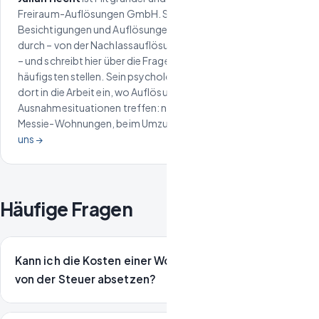
Freiraum-Auflösungen GmbH. Seit 2020 führt er
Besichtigungen und Auflösungen in Berlin und Brandenburg
durch – von der Nachlassauflösung bis zur Betriebsräumung
– und schreibt hier über die Fragen, die ihm Kunden dabei am
häufigsten stellen. Sein psychologischer Hintergrund fließt
dort in die Arbeit ein, wo Auflösungen Menschen in
Ausnahmesituationen treffen: nach einem Todesfall, in
Messie-Wohnungen, beim Umzug ins Pflegeheim.
Mehr über
uns →
Häufige Fragen
Kann ich die Kosten einer Wohnungsauflösung
von der Steuer absetzen?