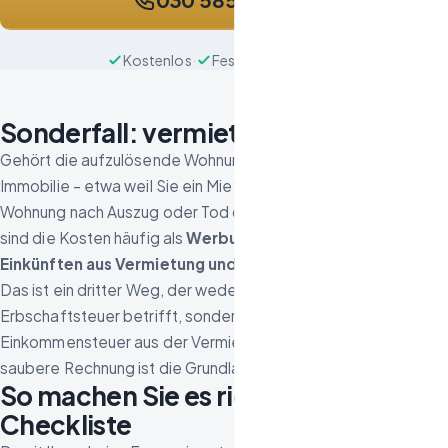
Kostenlos
·
Festpreis
·
Diskret
Sonderfall: vermietete Immobilie
Gehört die aufzulösende Wohnung zu einer vermieteten
Immobilie – etwa weil Sie ein Mietshaus geerbt haben und eine
Wohnung nach Auszug oder Tod des Mieters räumen lassen –,
sind die Kosten häufig als
Werbungskosten bei den
Einkünften aus Vermietung und Verpachtung
abziehbar.
Das ist ein dritter Weg, der weder § 35a EStG noch die
Erbschaftsteuer betrifft, sondern Ihre laufende
Einkommensteuer aus der Vermietung. Auch hier gilt: Eine
saubere Rechnung ist die Grundlage.
So machen Sie es richtig: die
Checkliste