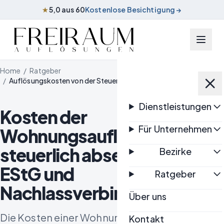
★
5,0 aus 60
Kostenlose Besichtigung →
Zum Inhalt springen
Home
/
Ratgeber
/
Auflösungskosten von der Steuer absetzen – § 35a & Nachlass
Dienstleistungen
Kosten der
Für Unternehmen
Wohnungsauflösung
steuerlich absetzen: § 35a
Bezirke
EStG und
Ratgeber
Nachlassverbindlichkeiten
Über uns
Die Kosten einer Wohnungs- oder
Kontakt