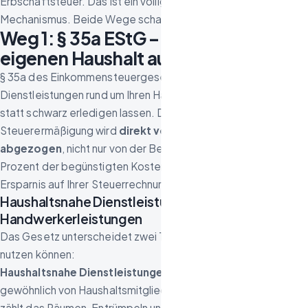
Erbschaftsteuer. Das ist ein völlig anderer steuerlicher
Mechanismus. Beide Wege schauen wir uns nacheinander an.
Weg 1: § 35a EStG – wenn Sie Ihren
eigenen Haushalt auflösen
§ 35a des Einkommensteuergesetzes belohnt es, wenn Sie
Dienstleistungen rund um Ihren Haushalt von Fachbetrieben
statt schwarz erledigen lassen. Der Clou: Die
Steuerermäßigung wird
direkt von Ihrer Steuerschuld
abgezogen
, nicht nur von der Bemessungsgrundlage. 20
Prozent der begünstigten Kosten landen also unmittelbar als
Ersparnis auf Ihrer Steuerrechnung.
Haushaltsnahe Dienstleistungen vs.
Handwerkerleistungen
Das Gesetz unterscheidet zwei Töpfe, die Sie nebeneinander
nutzen können:
Haushaltsnahe Dienstleistungen:
Tätigkeiten, die
gewöhnlich von Haushaltsmitgliedern erledigt werden – dazu
zählt das Räumen, Entrümpeln und Reinigen. Begünstigt sind