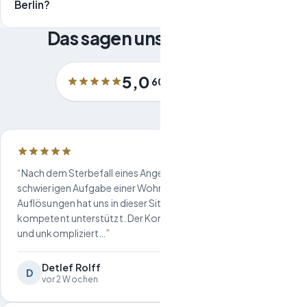
Berlin?
Das sagen unsere Kunden
5,0
60
Bewertungen
“Nach dem Sterbefall eines Angehörigen standen wir vor der
schwierigen Aufgabe einer Wohnungsauflösung. FREIRAUM
Auflösungen hat uns in dieser Situation sehr emphatisch und
kompetent unterstützt. Der Kontakt war jederzeit freundlich
und unkompliziert…”
Detlef Rolff
D
vor 2 Wochen