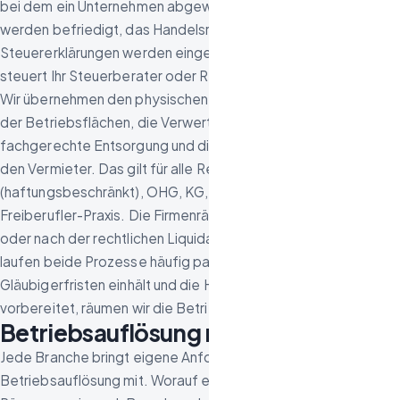
bei dem ein Unternehmen abgewickelt wird – Gläubiger
werden befriedigt, das Handelsregister wird gelöscht,
Steuererklärungen werden eingereicht. Diesen Prozess
steuert Ihr Steuerberater oder Rechtsanwalt.
Wir übernehmen den physischen Teil: die komplette Räumung
der Betriebsflächen, die Verwertung des Inventars, die
fachgerechte Entsorgung und die besenreine Übergabe an
den Vermieter. Das gilt für alle Rechtsformen – ob GmbH, UG
(haftungsbeschränkt), OHG, KG, Einzelunternehmen oder
Freiberufler-Praxis. Die Firmenräumung kann vor, während
oder nach der rechtlichen Liquidation stattfinden. In der Praxis
laufen beide Prozesse häufig parallel: Während Ihr Anwalt die
Gläubigerfristen einhält und die Handelsregisterlöschung
vorbereitet, räumen wir die Betriebsflächen.
Betriebsauflösung nach Branche
Jede Branche bringt eigene Anforderungen an die
Betriebsauflösung mit. Worauf es bei gewerblichen