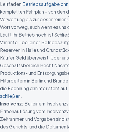
Leitfaden
Betriebsaufgabe ohne Nachfolger
zeigt den
kompletten Fahrplan – von den drei Wegen über die Inventar-
Verwertung bis zur besenreinen Übergabe. Und ein ehrliches
Wort vorweg, auch wenn es uns diesen Auftrag kosten kann:
Läuft Ihr Betrieb noch, ist Schließen selten die günstigste
Variante – bei einer Betriebsaufgabe werden die stillen
Reserven in Halle und Grundstück versteuert, ohne dass ein
Käufer Geld überweist. Über unseren eigenen
Geschäftsbereich Hecht Nachfolge kaufen wir Handwerks-,
Produktions- und Entsorgungsbetriebe mit 3 bis 50
Mitarbeitern in Berlin und Brandenburg deshalb auch selbst;
die Rechnung dahinter steht auf
Betrieb verkaufen statt
schließen
.
Insolvenz:
Bei einem Insolvenzverfahren wird die
Firmenauflösung vom Insolvenzverwalter gesteuert.
Zeitrahmen und Vorgaben sind strenger – es gelten Fristen
des Gerichts, und die Dokumentation muss lückenlos sein. Wir