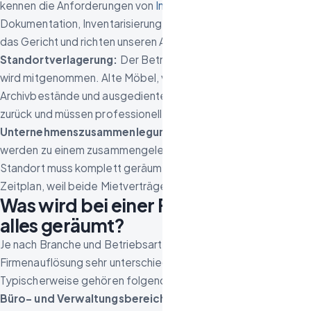
kennen die Anforderungen von
Insolvenzverwaltern
an
Dokumentation, Inventarisierung und Verwertungsberichte für
das Gericht und richten unseren Ablauf darauf aus.
Standortverlagerung:
Der Betrieb zieht um, aber nicht alles
wird mitgenommen. Alte Möbel, veraltete Maschinen,
Archivbestände und ausgedientes Lagermaterial bleiben
zurück und müssen professionell entsorgt werden.
Unternehmenszusammenlegung (Fusion):
Zwei Standorte
werden zu einem zusammengelegt. Der aufgegebene
Standort muss komplett geräumt werden – oft unter engem
Zeitplan, weil beide Mietverträge parallel laufen.
Was wird bei einer Firmenauflösung
alles geräumt?
Je nach Branche und Betriebsart umfasst eine
Firmenauflösung sehr unterschiedliche Bestandteile.
Typischerweise gehören folgende Bereiche dazu:
Büro- und Verwaltungsbereiche:
Schreibtische, Bürostühle,