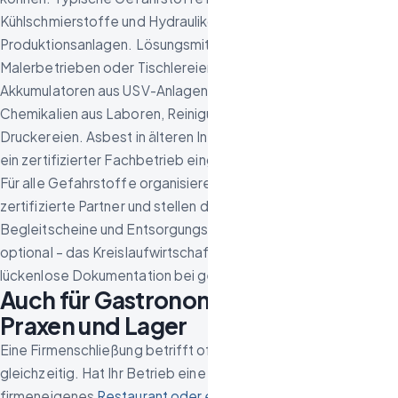
Kühlschmierstoffe und Hydrauliköle aus Werkstätten und
Produktionsanlagen. Lösungsmittel, Lacke und Farben aus
Malerbetrieben oder Tischlereien. Batterien und
Akkumulatoren aus USV-Anlagen und Gabelstaplern.
Chemikalien aus Laboren, Reinigungsbetrieben oder
Druckereien. Asbest in älteren Industriegebäuden – hier wird
ein zertifizierter Fachbetrieb eingeschaltet.
Für alle Gefahrstoffe organisieren wir die Entsorgung über
zertifizierte Partner und stellen die entsprechenden
Begleitscheine und Entsorgungsnachweise aus. Das ist nicht
optional – das Kreislaufwirtschaftsgesetz schreibt die
lückenlose Dokumentation bei gewerblichen Abfällen vor.
Auch für Gastronomiebetriebe,
Praxen und Lager
Eine Firmenschließung betrifft oft mehrere Bereiche
gleichzeitig. Hat Ihr Betrieb eine eigene Kantine oder ein
firmeneigenes
Restaurant oder eine Kantine, die aufgelöst