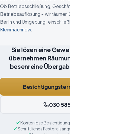
Ob Betriebsschließung, Geschäftsaufgabe oder
Betriebsauflösung – wir räumen Gewerbeflächen in ganz
Berlin und Umgebung, einschließlich
Potsdam
und
Kleinmachnow
.
Sie lösen eine Gewerbefläche auf? Wir
übernehmen Räumung, Verwertung und
besenreine Übergabe – aus einer Hand.
Besichtigungstermin vereinbaren
030 585 816 730
Kostenlose Besichtigung, in der Regel binnen 48 h
·
Schriftliches Festpreisangebot mit Einzelpositionen
·