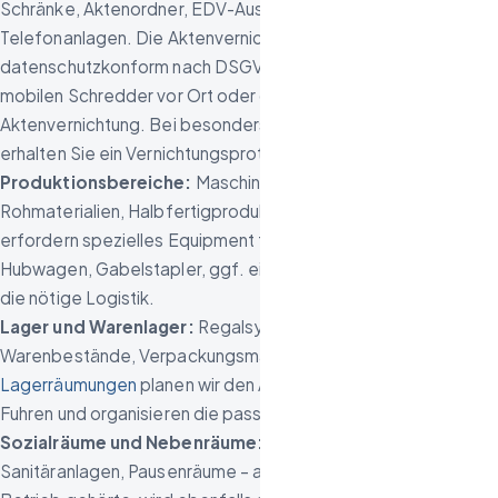
Schränke, Aktenordner, EDV-Ausstattung, Serverräume,
Telefonanlagen. Die Aktenvernichtung erfolgt
datenschutzkonform nach DSGVO – entweder durch einen
mobilen Schredder vor Ort oder durch eine zertifizierte
Aktenvernichtung. Bei besonders sensiblen Unterlagen
erhalten Sie ein Vernichtungsprotokoll.
Produktionsbereiche:
Maschinen, Werkbänke, Werkzeuge,
Rohmaterialien, Halbfertigprodukte. Schwere Maschinen
erfordern spezielles Equipment für den Abtransport –
Hubwagen, Gabelstapler, ggf. einen Kran. Wir koordinieren
die nötige Logistik.
Lager und Warenlager:
Regalsysteme, Paletten,
Warenbestände, Verpackungsmaterial. Für umfangreiche
Lagerräumungen
planen wir den Abtransport in mehreren
Fuhren und organisieren die passenden Transportmittel.
Sozialräume und Nebenräume:
Küchen, Umkleideräume,
Sanitäranlagen, Pausenräume – alles, was zum täglichen