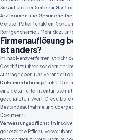
Sie auf unserer Seite zur
Gastronomieauflösung Berlin
.
Arztpraxen und Gesundheitseinrichtungen:
Medizinische
Geräte, Patientenakten, Sondermüll (Medikamente,
Röntgenchemie). Mehr dazu unter
Praxisauflösung Berlin
.
Firmenauflösung bei Insolvenz: Was
ist anders?
Im Insolvenzverfahren ist nicht der ehemalige
Geschäftsführer, sondern der Insolvenzverwalter unser
Auftraggeber. Das verändert den Ablauf in einigen Punkten:
Dokumentationspflicht:
Der Insolvenzverwalter benötigt
eine detaillierte Inventarliste mit Zustandsbeschreibung und
geschätztem Wert. Diese Liste erstellen wir bei der
Bestandsaufnahme und übergeben sie als separates
Dokument.
Verwertungspflicht:
Im Insolvenzverfahren besteht die
gesetzliche Pflicht, verwertbare Vermögensgegenstände
bestmöglich zu veräußern. Wir dokumentieren den