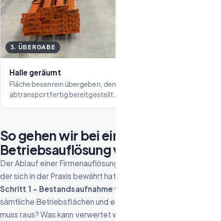
3. ÜBERGABE
Halle geräumt
Fläche besenrein übergeben, demontierte Komponenten
abtransportfertig bereitgestellt.
So gehen wir bei einer
Betriebsauflösung vor
Der Ablauf einer Firmenauflösung folgt einem klaren Prozess,
der sich in der Praxis bewährt hat:
Schritt 1 – Bestandsaufnahme vor Ort:
Wir besichtigen
sämtliche Betriebsflächen und erfassen den Umfang. Was
muss raus? Was kann verwertet werden? Wo liegt Sondermüll?