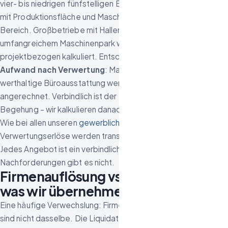
vier- bis niedrigen fünfstelligen Bereich, mittelgroße Betriebe
mit Produktionsfläche und Maschinenbestand im fünfstelligen
Bereich. Großbetriebe mit Hallen, Außenflächen und
umfangreichem Maschinenpark werden vollständig
projektbezogen kalkuliert. Entscheidend ist der
Netto-
Aufwand nach Verwertung
: Maschinen, Lagerbestände und
werthaltige Büroausstattung werden transparent
angerechnet. Verbindlich ist der Festpreis nach Vor-Ort-
Begehung – wir kalkulieren danach nicht nach.
Wie bei allen unseren
gewerblichen Auflösungen
gilt:
Verwertungserlöse werden transparent gegengerechnet.
Jedes Angebot ist ein verbindlicher Festpreis –
Nachforderungen gibt es nicht.
Firmenauflösung vs. Liquidation –
was wir übernehmen und was nicht
Eine häufige Verwechslung: Firmenauflösung und Liquidation
sind nicht dasselbe. Die Liquidation ist der rechtliche Prozess,