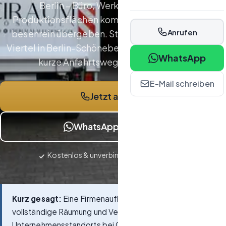
Berlin – Büro, Werkstatt, Lager und
Produktionsflächen komplett leergeräumt und
Anrufen
besenrein übergeben. Standort im Bayerischen
Viertel in Berlin-Schöneberg – über die nahe A100
WhatsApp
kurze Anfahrtswege in alle Bezirke.
E-Mail schreiben
Jetzt anrufen
WhatsApp schreiben
Kostenlos & unverbindlich · Antwort in 24h
Kurz gesagt:
Eine Firmenauflösung bezeichnet die
vollständige Räumung und Verwertung eines
Unternehmensstandorts bei Geschäftsaufgabe,