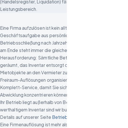
(Handelsregister, Liquidation) fällt nicht in unseren
Leistungsbereich.
Eine Firma aufzulösen ist kein alltäglicher Vorgang. Ob eine
Geschäftsaufgabe aus persönlichen Gründen, eine
Betriebsschließung nach Jahrzehnten oder eine Insolvenz –
am Ende steht immer die gleiche praktische
Herausforderung: Sämtliche Betriebsflächen müssen
geräumt, das Inventar entsorgt oder verwertet und die
Mietobjekte an den Vermieter zurückgegeben werden.
Freiraum-Auflösungen organisiert diesen Prozess als
Komplett-Service, damit Sie sich auf die geschäftliche
Abwicklung konzentrieren können.
Ihr Betrieb liegt außerhalb von Berlin und Brandenburg? Bei
werthaltigem Inventar sind wir bundesweit im Einsatz – alle
Details auf unserer Seite
Betriebsauflösung deutschlandweit
.
Eine Firmenauflösung ist mehr als eine einfache
Büroräumung
.