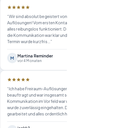
“Wir sind absolut begeistert von der Arbeit von Freiraum-
Auflösungen! Vom ersten Kontakt bis zur Durchführung hat
alles reibungslos funktioniert. Die Besichtigung ging schnell,
die Kommunikation war klar und unkompliziert und der
Termin wurde kurzfris…”
Martina Reminder
M
vor 4 Monaten
“Ich habe Freiraum-Auflösungen für eine Entrümpelung
beauftragt und war insgesamt sehr zufrieden. Die
Kommunikation im Vorfeld war unkompliziert und der Termin
wurde zuverlässig eingehalten. Das Team hat zügig
gearbeitet und alles ordentlich hinterlas…”