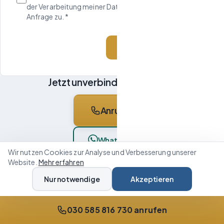
der Verarbeitung meiner Daten zur Bearbeitung meiner
Anfrage zu. *
Angebot anfordern
Jetzt unverbindlich anfragen
Anrufen
WhatsApp
Wir nutzen Cookies zur Analyse und Verbesserung unserer
Website.
Mehr erfahren
Oder: Besichtigungstermin online wählen
Nur notwendige
Akzeptieren
Gerade außerhalb der Telefonzeiten? Wählen Sie in Ruhe Ihren
Wunschtermin — wir bestätigen persönlich.
030 585 816 730 anrufen
Lieber schriftlich?
Kontaktformular ausfüllen →