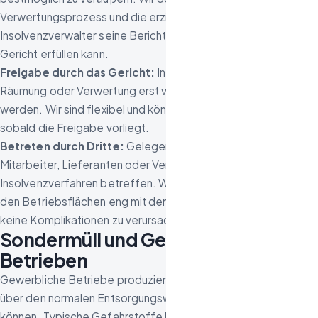
Verwertungsprozess und die erzielten Erlöse, damit der
Insolvenzverwalter seine Berichtspflicht gegenüber dem
Gericht erfüllen kann.
Freigabe durch das Gericht:
In manchen Fällen muss die
Räumung oder Verwertung erst vom Gericht freigegeben
werden. Wir sind flexibel und können kurzfristig starten,
sobald die Freigabe vorliegt.
Betreten durch Dritte:
Gelegentlich haben ehemalige
Mitarbeiter, Lieferanten oder Vermieter Forderungen, die das
Insolvenzverfahren betreffen. Wir stimmen den Zugang zu
den Betriebsflächen eng mit dem Insolvenzverwalter ab, um
keine Komplikationen zu verursachen.
Sondermüll und Gefahrstoffe in
Betrieben
Gewerbliche Betriebe produzieren häufig Abfälle, die nicht
über den normalen Entsorgungsweg beseitigt werden
können. Typische Gefahrstoffe bei Firmenauflösungen: