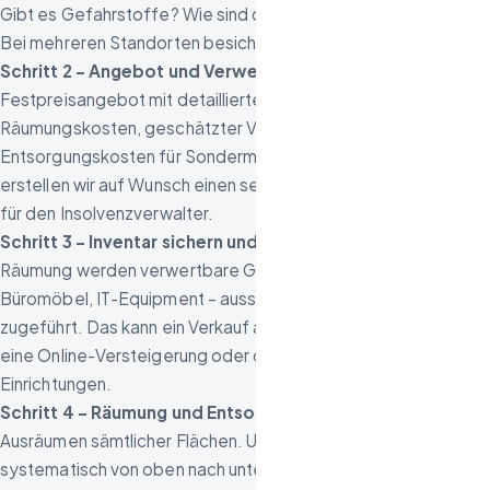
Gibt es Gefahrstoffe? Wie sind die Zugangsbedingungen?
Bei mehreren Standorten besichtigen wir jeden einzeln.
Schritt 2 – Angebot und Verwertungsplan:
Sie erhalten ein
Festpreisangebot mit detaillierter Aufschlüsselung:
Räumungskosten, geschätzter Verwertungserlös,
Entsorgungskosten für Sondermüll. Bei Insolvenzfällen
erstellen wir auf Wunsch einen separaten Verwertungsbericht
für den Insolvenzverwalter.
Schritt 3 – Inventar sichern und verwerten:
Vor der
Räumung werden verwertbare Gegenstände – Maschinen,
Büromöbel, IT-Equipment – aussortiert und der Verwertung
zugeführt. Das kann ein Verkauf an Gebrauchthändler sein,
eine Online-Versteigerung oder die Weitergabe an karitative
Einrichtungen.
Schritt 4 – Räumung und Entsorgung:
Das eigentliche
Ausräumen sämtlicher Flächen. Unser Team arbeitet
systematisch von oben nach unten, von innen nach außen. Alle