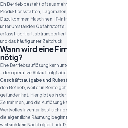
Ein Betrieb besteht oft aus mehreren Flächen: Büroräume,
Produktionsstätten, Lagerhallen, Sozialräume, Werkstätten.
Dazu kommen Maschinen, IT-Infrastruktur, Aktenbestände und
unter Umständen Gefahrstoffe. Alles muss systematisch
erfasst, sortiert, abtransportiert und dokumentiert werden –
und das häufig unter Zeitdruck.
Wann wird eine Firmenauflösung
nötig?
Eine Betriebsauflösung kann unterschiedliche Auslöser haben
– der operative Ablauf folgt aber einem ähnlichen Muster:
Geschäftsaufgabe und Ruhestand:
Der Inhaber schließt
den Betrieb, weil er in Rente geht oder keine Nachfolge
gefunden hat. Hier gibt es in der Regel einen planbaren
Zeitrahmen, und die Auflösung kann geordnet ablaufen.
Wertvolles Inventar lässt sich noch in Ruhe verkaufen, bevor
die eigentliche Räumung beginnt. Sie geben Ihren Betrieb auf,
weil sich kein Nachfolger findet? Unser ausführlicher