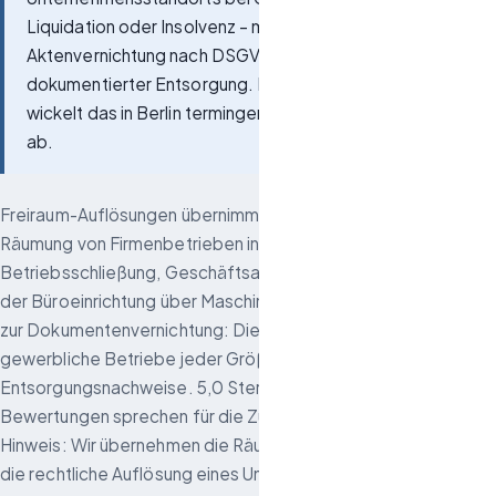
Liquidation oder Insolvenz – mit Inventarbewertung,
Aktenvernichtung nach DSGVO, Verwertung und
dokumentierter Entsorgung. Freiraum-Auflösungen
wickelt das in Berlin termingerecht und revisionssicher
ab.
Freiraum-Auflösungen übernimmt die komplette physische
Räumung von Firmenbetrieben in Berlin – bei
Betriebsschließung, Geschäftsaufgabe oder Insolvenz. Von
der Büroeinrichtung über Maschinen und Lagerbestände bis
zur Dokumentenvernichtung: Die Berliner GmbH räumt
gewerbliche Betriebe jeder Größe und liefert lückenlose
Entsorgungsnachweise. 5,0 Sterne bei 60 Google-
Bewertungen sprechen für die Zuverlässigkeit des Teams.
Hinweis: Wir übernehmen die Räumung der Betriebsflächen –
die rechtliche Auflösung eines Unternehmens