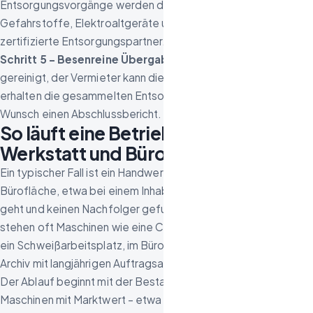
Entsorgungsvorgänge werden dokumentiert. Für
Gefahrstoffe, Elektroaltgeräte und Sondermüll nutzen wir
zertifizierte Entsorgungspartner.
Schritt 5 – Besenreine Übergabe:
Alle Räume werden
gereinigt, der Vermieter kann die Fläche abnehmen. Sie
erhalten die gesammelten Entsorgungsnachweise und auf
Wunsch einen Abschlussbericht.
So läuft eine Betriebsauflösung mit
Werkstatt und Büro ab
Ein typischer Fall ist ein Handwerksbetrieb mit Werkstatt- und
Bürofläche, etwa bei einem Inhaber, der in den Ruhestand
geht und keinen Nachfolger gefunden hat. In der Werkstatt
stehen oft Maschinen wie eine CNC-Fräse, Drehbänke oder
ein Schweißarbeitsplatz, im Büro die übliche Ausstattung samt
Archiv mit langjährigen Auftragsakten.
Der Ablauf beginnt mit der Bestandsaufnahme vor Ort.
Maschinen mit Marktwert – etwa eine CNC-Fräse oder eine