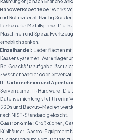
Räumungen je nach Branche ankommt:
Handwerksbetriebe:
Werkstätten mit Maschinen, Werkzeug
und Rohmaterial. Häufig Sondermüll wie Kühlschmierstoffe,
Lacke oder Metallspäne. Die Inventarverwertung von CNC-
Maschinen und Spezialwerkzeug kann die Räumungskosten
erheblich senken.
Einzelhandel:
Ladenflächen mit Regalsystemen,
Kassensystemen, Warenlager und Schaufensterdekoration.
Bei Geschäftsaufgabe lässt sich Restware oft noch über
Zwischenhändler oder Abverkauf verwerten.
IT-Unternehmen und Agenturen:
Büroeinrichtung,
Serverräume, IT-Hardware. Die DSGVO-konforme
Datenvernichtung steht hier im Vordergrund. Festplatten,
SSDs und Backup-Medien werden physisch zerstört oder
nach NIST-Standard gelöscht.
Gastronomie:
Großküchen, Gastraum, Thekenanlagen,
Kühlhäuser. Gastro-Equipment hat oft einen guten
Wiederverkaufswert. Details zu diesem Spezialgebiet finden