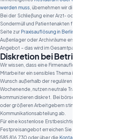
werden muss
, übernehmen wir die Gastronomie-Räumung mit.
Bei der Schließung einer Arzt- oder Zahnarztpraxis mit
Sondermüll und Patientenakten finden Sie Details auf unserer
Seite zur
Praxisauflösung in Berlin
. Für separate Lagerflächen,
Außenlager oder Archivräume erstellen wir kein gesondertes
Angebot – das wird im Gesamtpaket abgedeckt.
Diskretion bei Betriebsschließungen
Wir wissen, dass eine Firmenauflösung für Inhaber und
Mitarbeiter ein sensibles Thema ist. Deshalb arbeiten wir auf
Wunsch außerhalb der regulären Geschäftszeiten oder am
Wochenende, nutzen neutrale Transportfahrzeuge und
kommunizieren diskret. Bei börsennotierten Unternehmen
oder größeren Arbeitgebern stimmen wir uns mit Ihrer
Kommunikationsabteilung ab.
Für eine kostenlose Erstbesichtigung und ein unverbindliches
Festpreisangebot erreichen Sie uns telefonisch unter 030
585 816 730 oder über die
Kontaktseite auf unserer Website
.