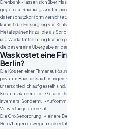
Drehbank – lassen sich über Maschinenhändler verwerten und
gegen die Räumungskosten anrechnen. Die Akten werden
datenschutzkonform vernichtet. Bei der Werkstattauflösung
kommt die Entsorgung von Kühlschmierstoffen und
Metallspänen hinzu, die als Sondermüll klassifiziert sind. Büro-
und Werkstatträumung können parallel laufen, am Ende steht
die besenreine Übergabe an den Vermieter.
Was kostet eine Firmenauflösung in
Berlin?
Die Kosten einer Firmenauflösung variieren stärker als bei
privaten Haushaltsauflösungen, weil Betriebe sehr
unterschiedlich aufgestellt sind. Entscheidende
Kostenfaktoren sind: Gesamtfläche, Art und Menge des
Inventars, Sondermüll-Aufkommen, Zugangsbedingungen und
Verwertungspotenzial.
Die Größenordnung: Kleinere Betriebe (100–200 m²
Büro/Lager) bewegen sich erfahrungsgemäß im mittleren