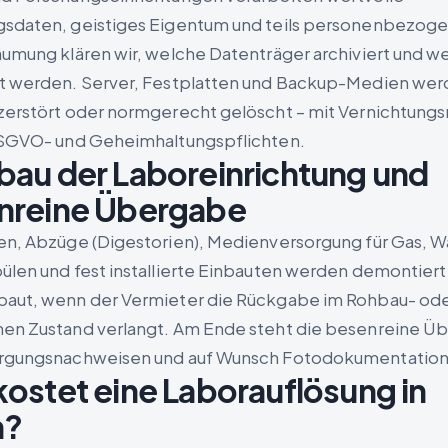
sdaten, geistiges Eigentum und teils personenbezog
äumung klären wir, welche Datenträger archiviert und w
t werden. Server, Festplatten und Backup-Medien we
zerstört oder normgerecht gelöscht – mit Vernichtung
DSGVO- und Geheimhaltungspflichten.
au der Laboreinrichtung und
nreine Übergabe
en, Abzüge (Digestorien), Medienversorgung für Gas, W
ülen und fest installierte Einbauten werden demontiert
aut, wenn der Vermieter die Rückgabe im Rohbau- od
en Zustand verlangt. Am Ende steht die besenreine Ü
orgungsnachweisen und auf Wunsch Fotodokumentation
ostet eine Laborauflösung in
n?