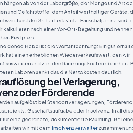
n hängen ab von der Laborgröße, der Menge und Art de
en und Gefahrstoffe, dem Anteil werthaltiger Geräte,
fwand und der Sicherheitsstufe. Pauschalpreise sind hi
wir kalkulieren nach einer Vor-Ort-Begehung und nennen
chen Festpreis.
heidende Hebel ist die Wertanrechnung: Ein gut erhalt
k hat einen erheblichen Wiederverkaufswert, den wir
nt ausweisen und von den Räumungskosten abziehen. B
teten Laboren senkt das die Nettokosten deutlich.
auflösung bei Verlagerung,
venz oder Förderende
rden aufgelöst bei Standortverlagerungen, Förderend
sprojekts, Geschäftsaufgabe oder Insolvenz. In all dies
r für eine geordnete, dokumentierte Räumung. Bei eine
 arbeiten wir mit dem
Insolvenzverwalter
zusammen un