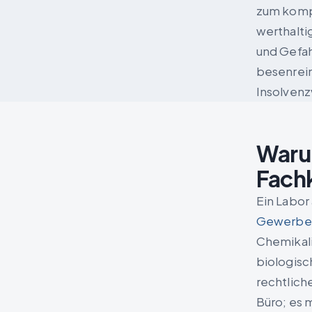
zum komp
werthalti
und Gefah
besenrei
Insolvenz
Waru
Fachk
Ein Labor
Gewerbea
Chemikali
biologisc
rechtlich
Büro; es 