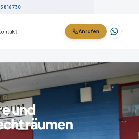
5 816 730
Anrufen
Kontakt
re und
echt räumen