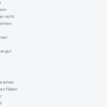
r
 dem
er nicht
 einen
ener
ei gut
e eines
en Fällen
r
d