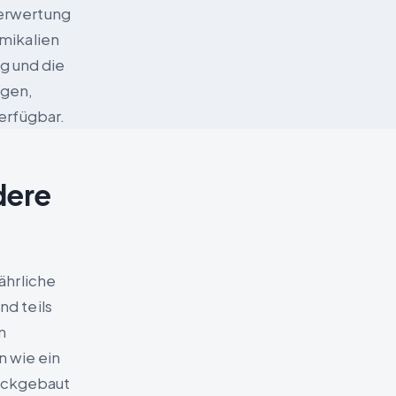
erwertung
mikalien
ng und die
ngen,
erfügbar.
dere
ährliche
d teils
n
n wie ein
rückgebaut