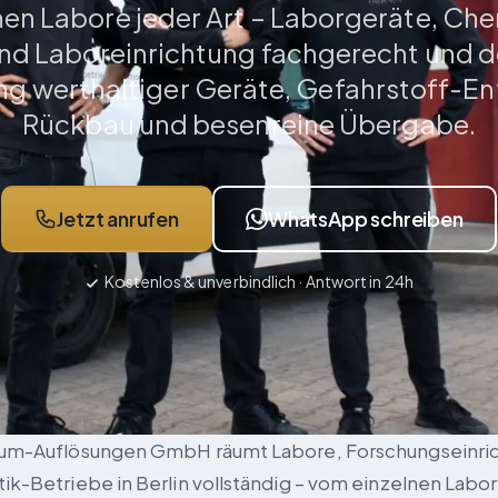
en Labore jeder Art – Laborgeräte, Che
nd Laboreinrichtung fachgerecht und 
g werthaltiger Geräte, Gefahrstoff-E
Rückbau und besenreine Übergabe.
Jetzt anrufen
WhatsApp schreiben
Kostenlos & unverbindlich · Antwort in 24h
raum-Auflösungen GmbH räumt Labore, Forschungseinri
tik-Betriebe in Berlin vollständig – vom einzelnen Labo