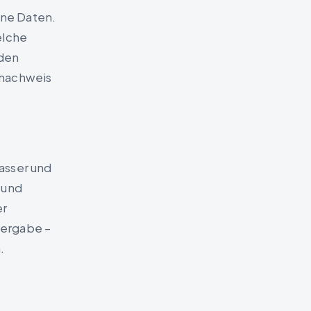
ene Daten.
elche
rden
snachweis
asser und
 und
er
bergabe –
.