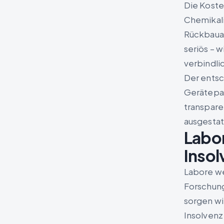
Die Koste
Chemikali
Rückbauau
seriös – 
verbindli
Der entsc
Gerätepar
transpare
ausgestat
Labor
Insol
Labore we
Forschung
sorgen wi
Insolvenz