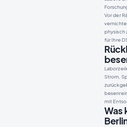
Forschung
Vor der R
vernichte
physisch 
für Ihre 
Rückb
bese
Laborzeil
Strom, Sp
zurückgeb
besenrein
mit Ents
Was k
Berli