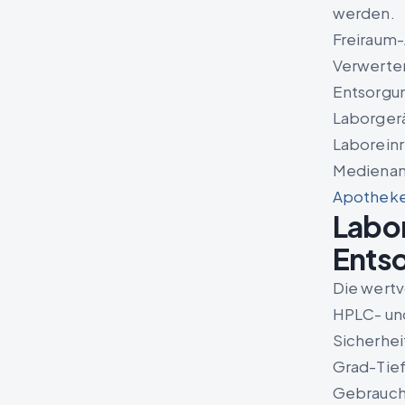
werden.
Freiraum-
Verwerter
Entsorgun
Laborgerä
Laboreinr
Medienans
Apotheke
Labor
Ents
Die wertv
HPLC- un
Sicherhei
Grad-Tief
Gebrauch