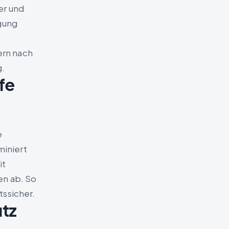
er und
igung
ern nach
g.
fe
e
iniert
it
en ab. So
tssicher.
tz