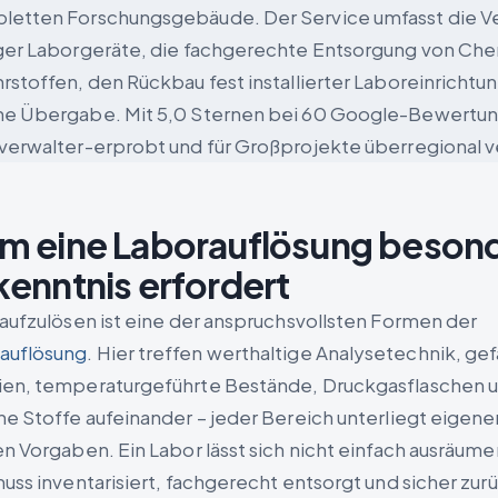
letten Forschungsgebäude. Der Service umfasst die V
ger Laborgeräte, die fachgerechte Entsorgung von Che
rstoffen, den Rückbau fest installierter Laboreinrichtu
ne Übergabe. Mit 5,0 Sternen bei 60 Google-Bewertu
verwalter-erprobt und für Großprojekte überregional v
m eine Laborauflösung beson
enntnis erfordert
 aufzulösen ist eine der anspruchsvollsten Formen der
uflösung
. Hier treffen werthaltige Analysetechnik, gef
en, temperaturgeführte Bestände, Druckgasflaschen un
he Stoffe aufeinander – jeder Bereich unterliegt eigene
en Vorgaben. Ein Labor lässt sich nicht einfach ausräume
muss inventarisiert, fachgerecht entsorgt und sicher zu