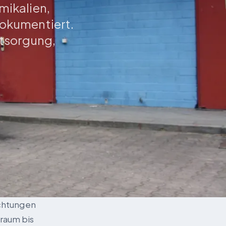
mikalien,
dokumentiert.
ntsorgung,
chtungen
rraum bis