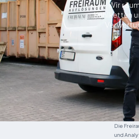
Wir räum
Kühlketten u
Verwertun
Die Frei
und Analy