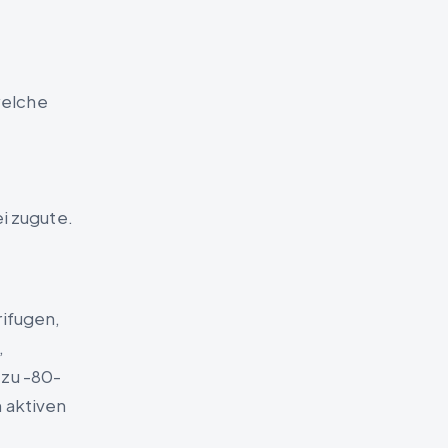
welche
i zugute.
rifugen,
,
 zu -80-
m aktiven