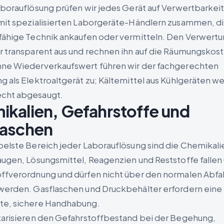
aborauflösung prüfen wir jedes Gerät auf Verwertbarkei
mit spezialisierten Laborgeräte-Händlern zusammen, d
fähige Technik ankaufen oder vermitteln. Den Verwertu
r transparent aus und rechnen ihn auf die Räumungskost
ne Wiederverkaufswert führen wir der fachgerechten
g als Elektroaltgerät zu; Kältemittel aus Kühlgeräten w
cht abgesaugt.
kalien, Gefahrstoffe und
laschen
belste Bereich jeder Laborauflösung sind die Chemikali
augen, Lösungsmittel, Reagenzien und Reststoffe fallen 
ffverordnung und dürfen nicht über den normalen Abfal
werden. Gasflaschen und Druckbehälter erfordern eine
te, sichere Handhabung.
tarisieren den Gefahrstoffbestand bei der Begehung,