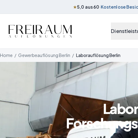
★
5,0 aus 60
·
Kostenlose Besi
Zum Inhalt springen
Dienstleis
Home
/
Gewerbeauflösung Berlin
/
Laborauflösung Berlin
Labor
Forschungs