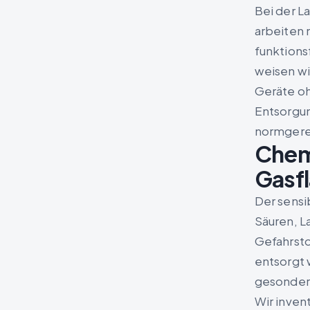
Bei der L
arbeiten 
funktions
weisen wi
Geräte oh
Entsorgun
normgere
Chemi
Gasf
Der sensi
Säuren, L
Gefahrsto
entsorgt 
gesonder
Wir inven