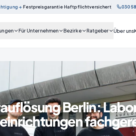
chtigung →
·
Festpreisgarantie
·
Haftpflichtversichert
030 58
tungen
Für Unternehmen
Bezirke
Ratgeber
Über uns
auflösung Berlin: Labo
einrichtungen fachger