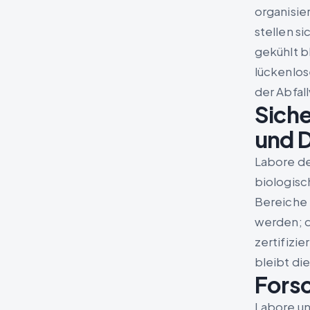
organisie
stellen s
gekühlt b
lückenlos
der Abfal
Siche
und 
Labore de
biologisc
Bereiche 
werden; d
zertifizi
bleibt di
Forsc
Labore un