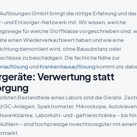
Auflösungen GmbH bringt die nötige Erfahrung und das
- und Entsorger-Netzwerk mit. Wir wissen, welche
gswege für welche Stoffklasse vorgeschrieben sind, 
te einen Wiederverkaufswert haben und wie eine
ichtung demontiert wird, ohne Bausubstanz oder
chlüsse zu beschädigen. Die fachliche Nähe zur
nauflösung
und
Krankenhausauflösung
kommt uns dabe
geräte: Verwertung statt
orgung
ollsten Bestandteile eines Labors sind die Geräte. Zent
d GC-Anlagen, Spektrometer, Mikroskope, Autoklaven
tswerkbänke, Laborkühl- und -gefrierschränke – bis hin
kühlern – sind hochpreisige Investitionsgüter mit eine
tmarkt.