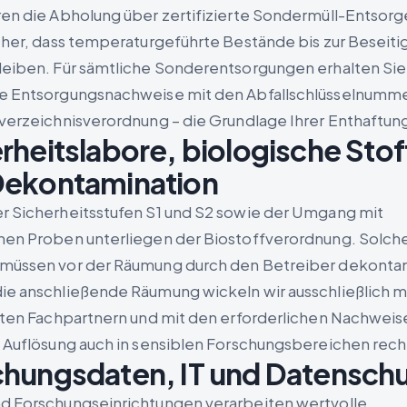
ren die Abholung über zertifizierte Sondermüll-Entsorg
icher, dass temperaturgeführte Bestände bis zur Beseit
leiben. Für sämtliche Sonderentsorgungen erhalten Sie
e Entsorgungsnachweise mit den Abfallschlüsselnumm
lverzeichnisverordnung – die Grundlage Ihrer Enthaftun
rheitslabore, biologische Stof
Dekontamination
r Sicherheitsstufen S1 und S2 sowie der Umgang mit
hen Proben unterliegen der Biostoffverordnung. Solch
müssen vor der Räumung durch den Betreiber dekontam
ie anschließende Räumung wickeln wir ausschließlich m
erten Fachpartnern und mit den erforderlichen Nachweis
e Auflösung auch in sensiblen Forschungsbereichen rech
hungsdaten, IT und Datenschu
d Forschungseinrichtungen verarbeiten wertvolle