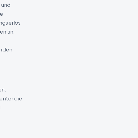
t und
ie
ngserlös
en an.
erden
en.
unter die
l