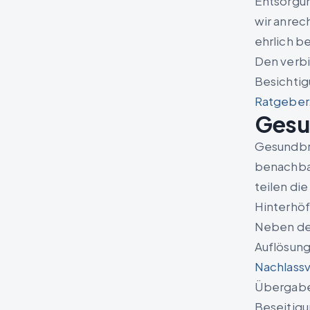
Entsorgu
wir anrec
ehrlich be
Den verbi
Besichtig
Ratgeber
Gesu
Gesundbr
benachba
teilen di
Hinterhöf
Neben de
Auflösun
Nachlass
Übergabe 
Beseitigu