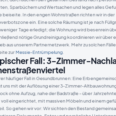
en, Sparbüchern und Wertsachen und legen alles Gefu
ie beiseite. In den engen Wohnstraßen richten wir in der
everbotszone ein. Eine solche Räumung ist je nach Füllg
 weniger Tage erledigt; die Wohnung wird besenrein ü
hließend nötige Grundreinigung koordinieren wir über 
eb aus unserem Partnernetzwerk. Mehr zu solchen Fälle
eite zur
Messie-Entrümpelung
.
ypischer Fall: 3-Zimmer-Nachl
enstraßenviertel
rer häufiger Fall in Gesundbrunnen: Eine Erbengemeins
t uns mit der Auflösung einer 3-Zimmer-Altbauwohnun
tock ohne Aufzug, nahe der Badstraße – über Jahrzehnt
voll eingerichtet, mit massiven Möbeln und einem gefü
eil. So gehen wir vor: Wir sichten den Bestand gemeins
sortieren Dokumente, Fotos und persönliche Unterlagen