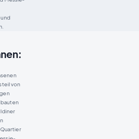
 und
n.
nnen:
hsenen
steil von
ngen
sbauten
ldiner
in
Quartier
essie-