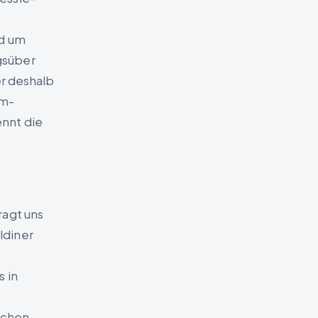
nd um
gsüber
er deshalb
um-
nnt die
ragt uns
ldiner
s in
ichen