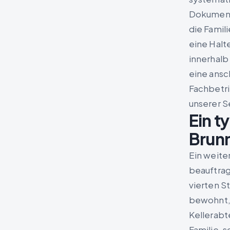
Dokument
die Famil
eine Halt
innerhalb
eine ansc
Fachbetri
unserer S
Ein t
Brunn
Ein weite
beauftrag
vierten S
bewohnt, 
Kellerabt
Familie, 