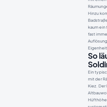
Räumung
Hinzu kom
Badstraße
kaum ein f
fast imme
Auflösung
Eigenheite
So lä
Soldi
Ein typis
mit der R
Kiez. Der
Altbauwoh
Hüfthöhe 
systemat