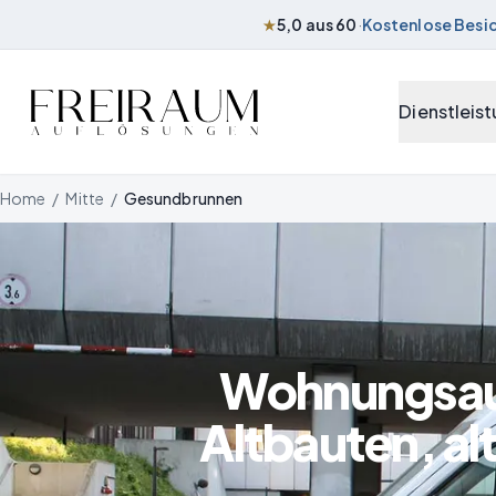
★
5,0 aus 60
·
Kostenlose Besi
Zum Inhalt springen
Dienstleis
Home
/
Mitte
/
Gesundbrunnen
Wohnungsauf
Altbauten, al