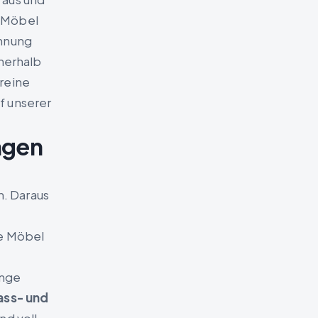
e Möbel
chnung
nnerhalb
reine
f unserer
ngen
. Daraus
re Möbel
änge
ass- und