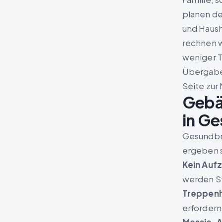
planen de
und Haush
rechnen w
weniger T
Übergabe 
Seite zur
Gebä
in G
Gesundbru
ergeben 
Kein Auf
werden S
Treppenh
erfordern