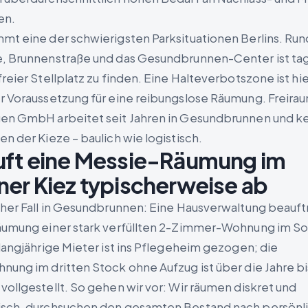
en.
mt eine der schwierigsten Parksituationen Berlins. Ru
, Brunnenstraße und das Gesundbrunnen-Center ist ta
reier Stellplatz zu finden. Eine Halteverbotszone ist hi
r Voraussetzung für eine reibungslose Räumung. Freira
en GmbH arbeitet seit Jahren in Gesundbrunnen und ke
n der Kieze – baulich wie logistisch.
uft eine Messie-Räumung im
ner Kiez typischerweise ab
cher Fall in Gesundbrunnen: Eine Hausverwaltung beauft
äumung einer stark verfüllten 2-Zimmer-Wohnung im So
 langjährige Mieter ist ins Pflegeheim gezogen; die
nung im dritten Stock ohne Aufzug ist über die Jahre bi
vollgestellt. So gehen wir vor: Wir räumen diskret und
isch, durchsuchen den gesamten Bestand nach persönl