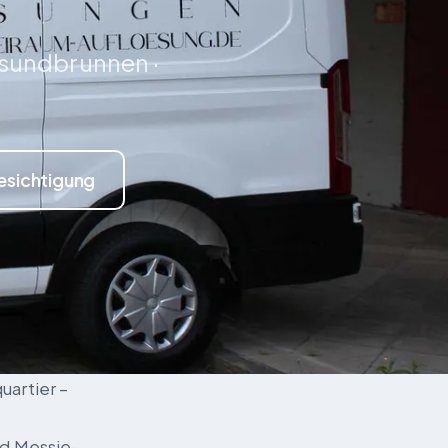
sundbrunnen ·
esichtigung
uartier –
nd Messie-