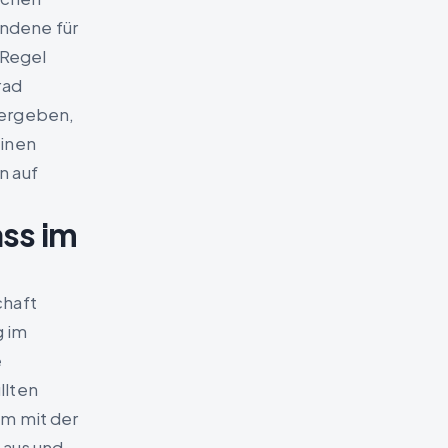
ndene für
 Regel
rad
bergeben,
einen
n auf
ass im
chaft
g im
e
llten
am mit der
 aus und