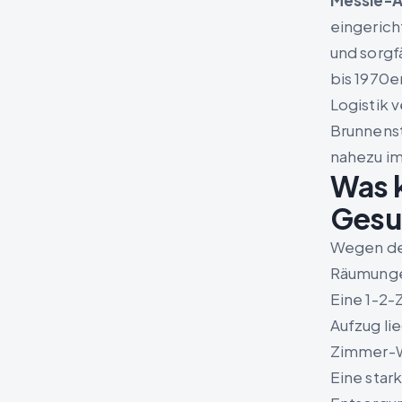
Messie-An
eingerich
und sorgfä
bis 1970e
Logistik 
Brunnens
nahezu im
Was 
Gesu
Wegen der
Räumungen
Eine 1-2-
Aufzug li
Zimmer-Wo
Eine star