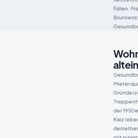
Fällen. F
Brunnenst
Gesundbr
Wohn
altei
Gesundbru
Mieterqua
Gründerze
Treppenhä
der 1950e
Kiez lebe
derselbe
mit einem