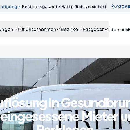
chtigung →
·
Festpreisgarantie
·
Haftpflichtversichert
030 58
tungen
Für Unternehmen
Bezirke
Ratgeber
Über uns
lösung in Gesundbrun
teingesessene Mieter 
Parklagen