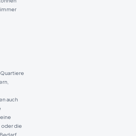
 können
r immer
i Quartiere
ern,
en auch
e
reine
 oder die
 Bedarf