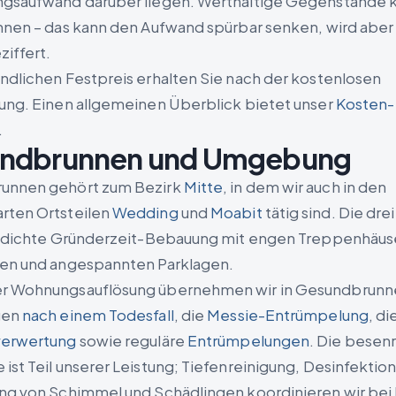
ngsaufwand darüber liegen. Werthaltige Gegenstände
hnen – das kann den Aufwand spürbar senken, wird abe
ziffert.
ndlichen Festpreis erhalten Sie nach der kostenlosen
ung. Einen allgemeinen Überblick bietet unser
Kosten-
.
ndbrunnen und Umgebung
unnen gehört zum Bezirk
Mitte
, in dem wir auch in den
rten Ortsteilen
Wedding
und
Moabit
tätig sind. Die dre
e dichte Gründerzeit-Bebauung mit engen Treppenhäus
en und angespannten Parklagen.
r Wohnungsauflösung übernehmen wir in Gesundbrunn
gen
nach einem Todesfall
, die
Messie-Entrümpelung
, di
verwertung
sowie reguläre
Entrümpelungen
. Die besen
ist Teil unserer Leistung; Tiefenreinigung, Desinfektion
ng von Schimmel und Schädlingen koordinieren wir bei