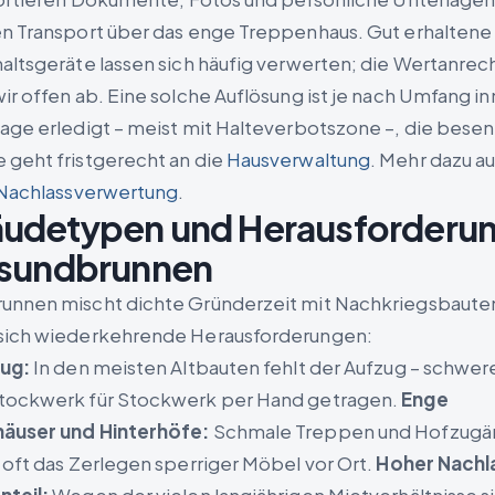
n Transport über das enge Treppenhaus. Gut erhalten
altsgeräte lassen sich häufig verwerten; die Wertanre
ir offen ab. Eine solche Auflösung ist je nach Umfang i
age erledigt – meist mit Halteverbotszone –, die besen
geht fristgerecht an die
Hausverwaltung
. Mehr dazu au
Nachlassverwertung
.
udetypen und Herausforderu
esundbrunnen
nnen mischt dichte Gründerzeit mit Nachkriegsbauten
sich wiederkehrende Herausforderungen:
zug:
In den meisten Altbauten fehlt der Aufzug – schwe
tockwerk für Stockwerk per Hand getragen.
Enge
äuser und Hinterhöfe:
Schmale Treppen und Hofzug
 oft das Zerlegen sperriger Möbel vor Ort.
Hoher Nachl