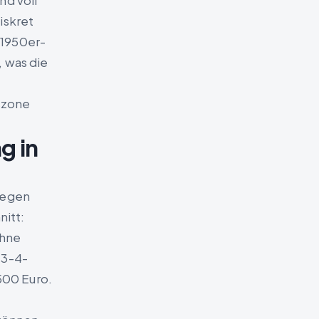
nd voll
iskret
 1950er-
, was die
szone
g in
iegen
itt:
ohne
 3-4-
500 Euro.