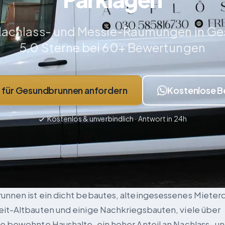
 Nachlass- und Messie-Räumungen in Ge
5,0 Sterne bei 60+ Bewertungen
für Gesundbrunnen anfordern
Kostenlose B
Kostenlos & unverbindlich · Antwort in 24h
nnen ist ein dicht bebautes, alteingesessenes Mieterq
it-Altbauten und einige Nachkriegsbauten, viele über
e bewohnte Haushalte, ein hoher Anteil an Nachlass- u