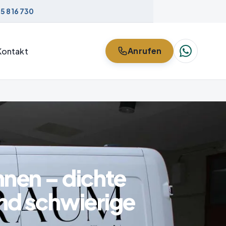
5 816 730
Anrufen
Kontakt
nen – dichte
und schwierige