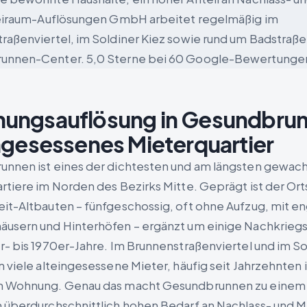
reiraum-Auflösungen GmbH arbeitet regelmäßig im
raßenviertel, im Soldiner Kiez sowie rund um Badstraße
unnen-Center. 5,0 Sterne bei 60 Google-Bewertunge
ungsauflösung in Gesundbru
ngesessenes Mieterquartier
nnen ist eines der dichtesten und am längsten gewac
rtiere im Norden des Bezirks Mitte. Geprägt ist der Ort
it-Altbauten – fünfgeschossig, oft ohne Aufzug, mit e
usern und Hinterhöfen – ergänzt um einige Nachkrieg
r- bis 1970er-Jahre. Im Brunnenstraßenviertel und im So
n viele alteingesessene Mieter, häufig seit Jahrzehnten 
n Wohnung. Genau das macht Gesundbrunnen zu einem 
 überdurchschnittlich hohen Bedarf an Nachlass- und M