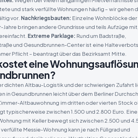
teil:
Wegen der vielen langjährigen Mietverhältnisse si
tete und stark verfüllte Wohnungen häufig – wir gehen d
ltig vor.
Nachkriegsbauten:
Einzelne Wohnblöcke der
r-Jahre bringen andere Grundrisse und teils Aufzüge mit
vereinfacht.
Extreme Parklage:
Rund um Badstraße,
traße und Gesundbrunnen-Center ist eine Halteverbot
mer Pflicht – beantragt über das Bezirksamt Mitte.
kostet eine Wohnungsauflösun
ndbrunnen?
 dichten Altbau-Logistik und der schwierigen Zufahrt l
 in Gesundbrunnen leicht über dem Berliner Durchschn
Zimmer-Altbauwohnung im dritten oder vierten Stock 
egt typischerweise zwischen 1.500 und 2.800 Euro. Eine
hnung mit Keller bewegt sich zwischen 2.500 und 4.
k verfüllte Messie-Wohnung kann je nach Füllgrad und